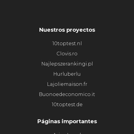
Nuestros proyectos
10toptest.nl
Clovis.ro
Najlepszerankingi.pl
Hurluberlu
Lajoliemaison.fr
Buonoedeconomico.it
10toptest.de
Páginas importantes