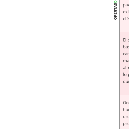
pue
OFERTAS
ext
elé
El 
ba
ca
ma
al
lo
du
Gr
hu
or
pr