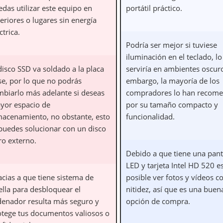
das utilizar este equipo en
portátil práctico.
eriores o lugares sin energía
ctrica.
Podría ser mejor si tuviese
iluminación en el teclado, l
disco SSD va soldado a la placa
serviría en ambientes oscuro
se, por lo que no podrás
embargo, la mayoría de los
mbiarlo más adelante si deseas
compradores lo han recom
yor espacio de
por su tamaño compacto y
macenamiento, no obstante, esto
funcionalidad.
 puedes solucionar con un disco
ro externo.
Debido a que tiene una pant
LED y tarjeta Intel HD 520 e
acias a que tiene sistema de
posible ver fotos y vídeos c
ella para desbloquear el
nitidez, así que es una buen
denador resulta más seguro y
opción de compra.
otege tus documentos valiosos o