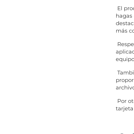
El pro
hagas 
destac
más co
Respec
aplica
equipo
Tambié
propor
archiv
Por ot
tarjet