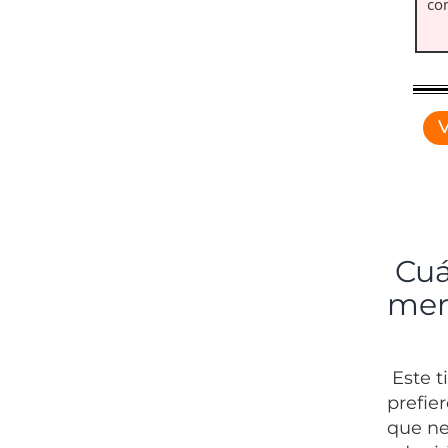
con
V
Cuál
mer
Este t
prefie
que ne