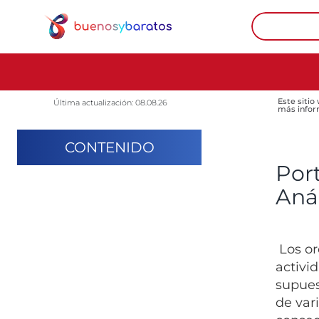
Este sitio
Última actualización: 08.08.26
más infor
CONTENIDO
Port
Anál
Los or
activi
supues
de var