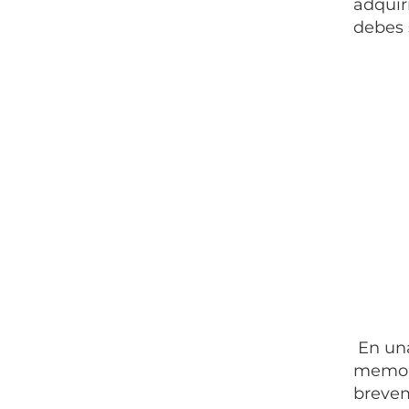
adquir
debes 
En una
memori
brevem