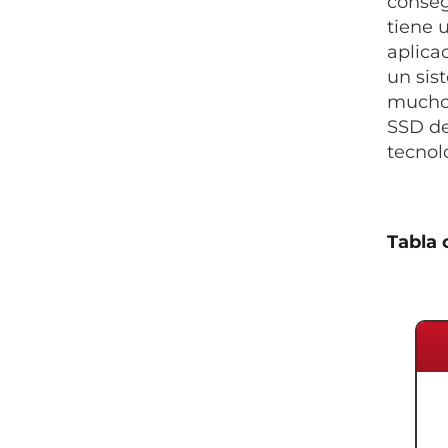
conseg
tiene 
aplica
un sis
muchos
SSD de
tecnol
Tabla 