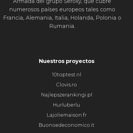
Armada del grupo Seroxy, que cubre
numerosos países europeos tales como
Francia, Alemania, Italia, Holanda, Polonia o
Rumania.
Nuestros proyectos
10toptest.nl
Clovis.ro
Najlepszerankingi.pl
Hurluberlu
Lajoliemaison.fr
Buonoedeconomico.it