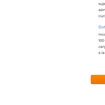
suj
asi
cuc
Bat
Inc
100
car
a l