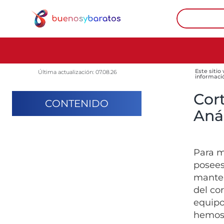
Este sitio
Última actualización: 07.08.26
informaci
Cor
CONTENIDO
Anál
Para m
posees
manten
del co
equipo
hemos 