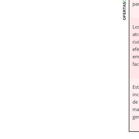
par
OFERTAS
Lo
atr
cuc
efe
em
fac
Est
in
de
maq
gen