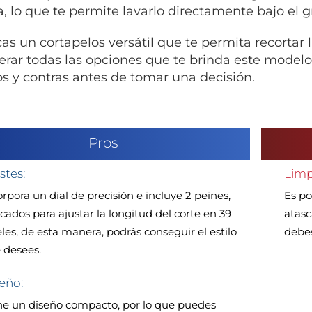
, lo que te permite lavarlo directamente bajo el gri
cas un cortapelos versátil que te permita recortar 
erar todas las opciones que te brinda este modelo; 
os y contras antes de tomar una decisión.
Pros
stes:
Limp
orpora un dial de precisión e incluye 2 peines,
Es po
icados para ajustar la longitud del corte en 39
atasc
eles, de esta manera, podrás conseguir el estilo
debes
 desees.
eño:
ne un diseño compacto, por lo que puedes