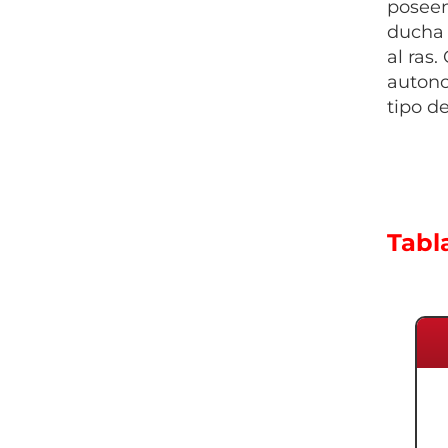
poseen
ducha 
al ras.
autono
tipo de
Tabl