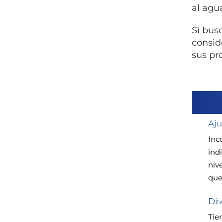
al agua
Si bus
consid
sus pr
Aju
Inc
ind
niv
que
Dis
Tie