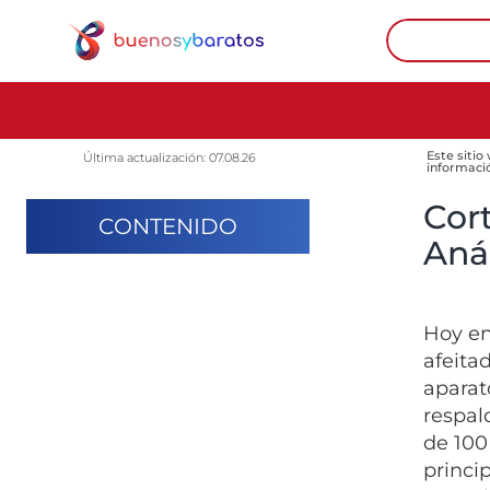
Este sitio
Última actualización: 07.08.26
informaci
Cor
CONTENIDO
Anál
Hoy en
afeita
aparat
respal
de 100
princip