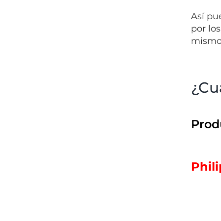
Así pu
por lo
mismos
¿Cuá
Prod
Phil