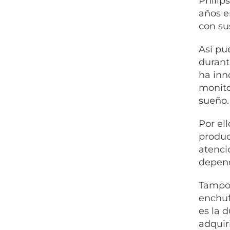
Philip
años e
con su
Así pu
durant
ha inn
monito
sueño.
Por el
produc
atenci
depend
Tampoc
enchuf
es la d
adquir