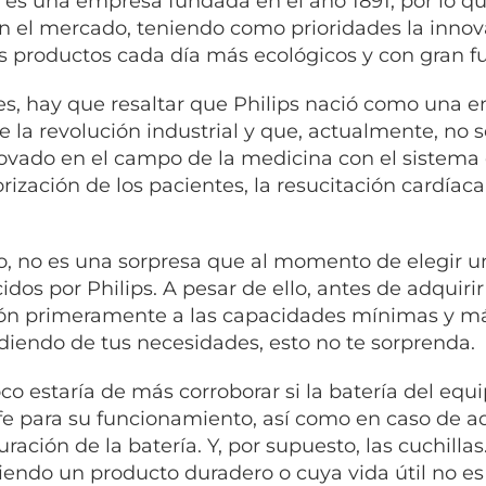
s es una empresa fundada en el año 1891, por lo 
n el mercado, teniendo como prioridades la innovac
s productos cada día más ecológicos y con gran f
es, hay que resaltar que Philips nació como una 
e la revolución industrial y que, actualmente, no
ovado en el campo de la medicina con el sistema de
rización de los pacientes, la resucitación cardíaca
lo, no es una sorpresa que al momento de elegir u
idos por Philips. A pesar de ello, antes de adquir
ón primeramente a las capacidades mínimas y má
iendo de tus necesidades, esto no te sorprenda.
o estaría de más corroborar si la batería del equ
e para su funcionamiento, así como en caso de aq
uración de la batería. Y, por supuesto, las cuchilla
iendo un producto duradero o cuya vida útil no es