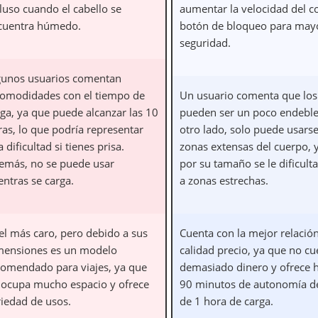
luso cuando el cabello se
aumentar la velocidad del co
cuentra húmedo.
botón de bloqueo para may
seguridad.
gunos usuarios comentan
comodidades con el tiempo de
Un usuario comenta que los
rga, ya que puede alcanzar las 10
pueden ser un poco endeble
ras, lo que podría representar
otro lado, solo puede usars
 dificultad si tienes prisa.
zonas extensas del cuerpo, 
emás, no se puede usar
por su tamaño se le dificulta
entras se carga.
a zonas estrechas.
 el más caro, pero debido a sus
Cuenta con la mejor relació
mensiones es un modelo
calidad precio, ya que no cu
comendado para viajes, ya que
demasiado dinero y ofrece 
 ocupa mucho espacio y ofrece
90 minutos de autonomía d
riedad de usos.
de 1 hora de carga.