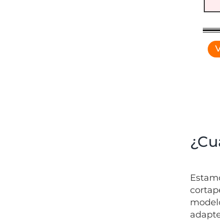
V
¿Cu
Estamo
cortap
modelo
adapte