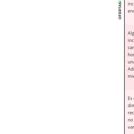
inc
OFERTAS
en
Al
in
ca
ho
una
Ad
mi
Es
di
re
no
va