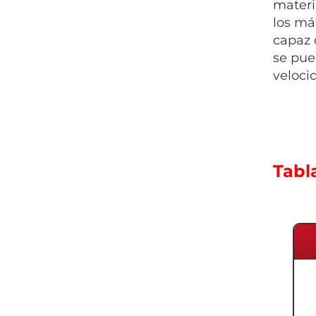
materi
los má
capaz d
se pue
veloci
Tabl