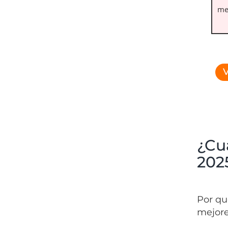
met
V
¿Cuá
202
Por qu
mejore