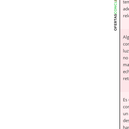
CONCLUSIÓN
te
ad
rel
OFERTAS
Al
com
luz
no 
ma
ec
re
Es
co
un
des
ha