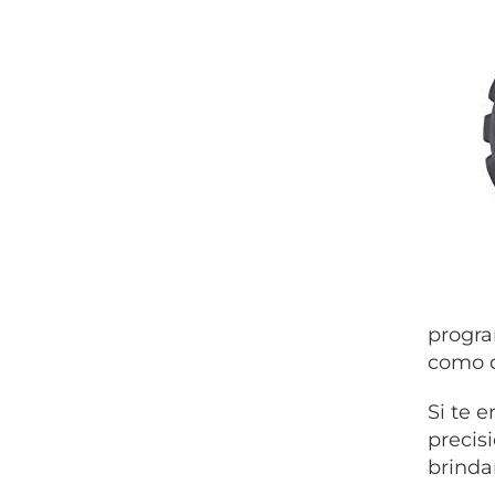
progra
como d
Si te 
precis
brinda