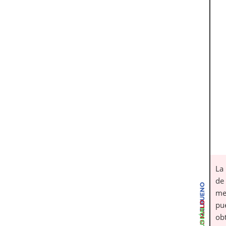
La
de 
LO BUENO
me
LO MALO
pu
ob