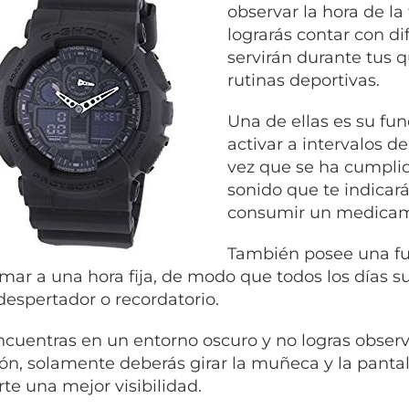
observar la hora de la
lograrás contar con di
servirán durante tus q
rutinas deportivas.
Una de ellas es su fu
activar a intervalos d
vez que se ha cumplid
sonido que te indicará
consumir un medicam
También posee una fu
mar a una hora fija, de modo que todos los días s
espertador o recordatorio.
encuentras en un entorno oscuro y no logras observ
ión, solamente deberás girar la muñeca y la pantal
rte una mejor visibilidad.