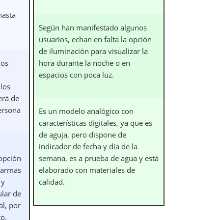
hasta
Según han manifestado algunos
usuarios, echan en falta la opción
de iluminación para visualizar la
nos
hora durante la noche o en
espacios con poca luz.
los
erá de
persona
Es un modelo analógico con
características digitales, ya que es
de aguja, pero dispone de
indicador de fecha y día de la
opción
semana, es a prueba de agua y está
larmas
elaborado con materiales de
 y
calidad.
ular de
al, por
o.