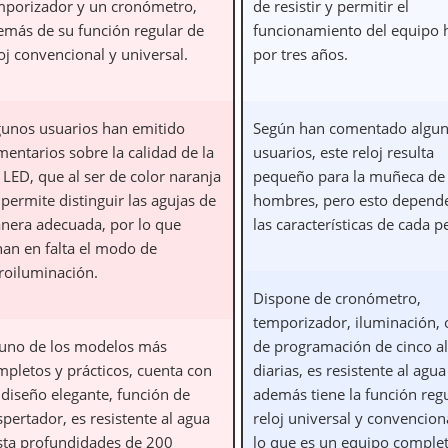
mporizador y un cronómetro,
de resistir y permitir el
emás de su función regular de
funcionamiento del equipo 
oj convencional y universal.
por tres años.
gunos usuarios han emitido
Según han comentado algu
entarios sobre la calidad de la
usuarios, este reloj resulta
 LED, que al ser de color naranja
pequeño para la muñeca de 
permite distinguir las agujas de
hombres, pero esto depend
nera adecuada, por lo que
las características de cada 
han en falta el modo de
troiluminación.
Dispone de cronómetro,
temporizador, iluminación, 
 uno de los modelos más
de programación de cinco a
mpletos y prácticos, cuenta con
diarias, es resistente al agua
 diseño elegante, función de
además tiene la función reg
pertador, es resistente al agua
reloj universal y convencion
sta profundidades de 200
lo que es un equipo complet