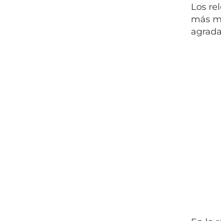
Los re
más mo
agrada