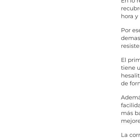
En lo 
recubr
hora y
Por es
demasi
resiste
El pri
tiene u
hesalit
de for
Además
facilid
más ba
mejore
La cor