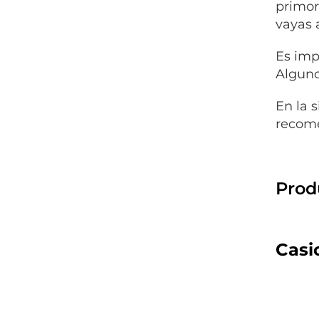
primord
vayas a
Es imp
Alguno
En la 
recome
Prod
Casi