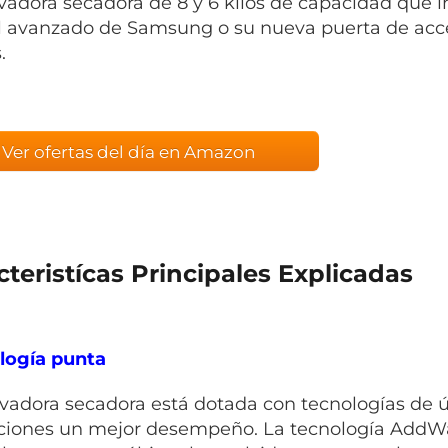
vadora secadora de 8 y 6 kilos de capacidad que 
l avanzado de Samsung o su nueva puerta de acce
.
Ver ofertas del día en Amazon
cteristícas Principales Explicadas
logía punta
avadora secadora está dotada con tecnologías de 
ciones un mejor desempeño. La tecnología AddWa