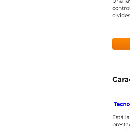
Una la
contro
olvides
Cara
Tecno
Está l
presta