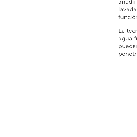
añadir
lavada
funció
La tec
agua f
puedan
penetr