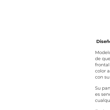
Diseño
Modelo
de que
fronta
color 
con su
Su pan
es sen
cualqu