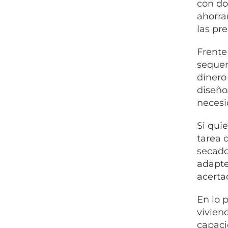
con do
ahorra
las pr
Frente
sequen
dinero
diseño
necesi
Si qui
tarea 
secado
adapte
acerta
En lo 
vivien
capaci