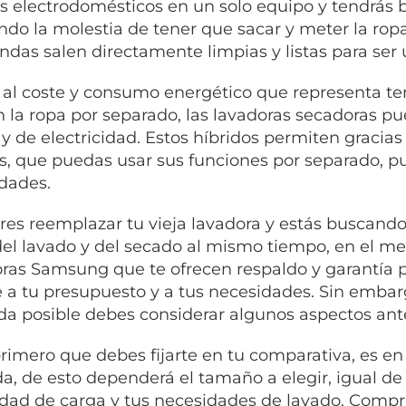
s electrodomésticos en un solo equipo y tendrás ba
ndo la molestia de tener que sacar y meter la ropa
endas salen directamente limpias y listas para ser
 al coste y consumo energético que representa te
 la ropa por separado, las lavadoras secadoras pu
 y de electricidad. Estos híbridos permiten gracia
s, que puedas usar sus funciones por separado, pu
dades.
eres reemplazar tu vieja lavadora y estás buscand
del lavado y del secado al mismo tiempo, en el me
ras Samsung que te ofrecen respaldo y garantía p
 a tu presupuesto y a tus necesidades. Sin embarg
da posible debes considerar algunos aspectos ante
primero que debes fijarte en tu comparativa, es en
da, de esto dependerá el tamaño a elegir, igual de
dad de carga y tus necesidades de lavado. Comp