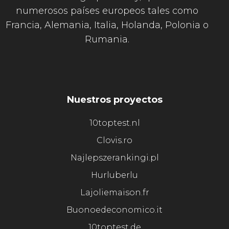
numerosos países europeos tales como
Francia, Alemania, Italia, Holanda, Polonia o
Rumania.
Nuestros proyectos
10toptest.nl
Clovis.ro
Najlepszerankingi.pl
Hurluberlu
Lajoliemaison.fr
Buonoedeconomico.it
10toptest.de