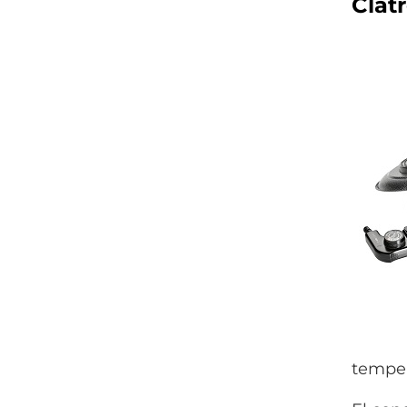
Clat
temper