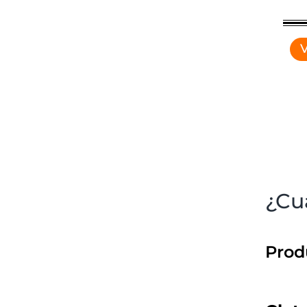
V
¿Cuá
Prod