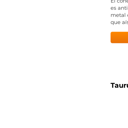
El cone
es ant
metal 
que aís
Taur