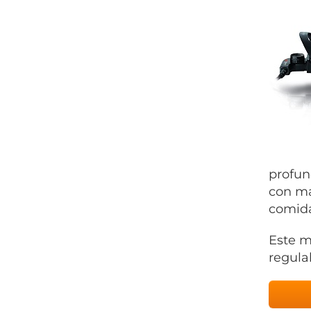
profun
con ma
comida
Este m
regula