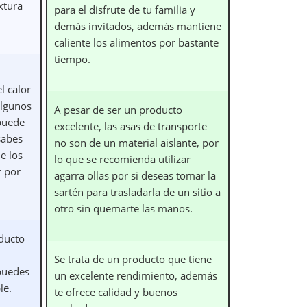
xtura
para el disfrute de tu familia y
demás invitados, además mantiene
caliente los alimentos por bastante
tiempo.
l calor
algunos
A pesar de ser un producto
 puede
excelente, las asas de transporte
sabes
no son de un material aislante, por
e los
lo que se recomienda utilizar
r por
agarra ollas por si deseas tomar la
sartén para trasladarla de un sitio a
otro sin quemarte las manos.
oducto
Se trata de un producto que tiene
puedes
un excelente rendimiento, además
le.
te ofrece calidad y buenos