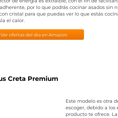
ctor de energía es extraíble, con el fin de facilita
iadherente, por lo que podrás cocinar asados sin 
con cristal para que puedas ver lo que estás coc
la el calor.
Ver ofertas del día en Amazon
us Creta Premium
Este modelo es otra d
escoger, debido a los
producto te ofrece. La