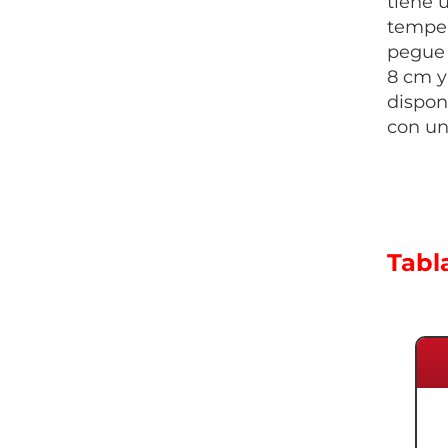
tiene 
temper
pegue 
8 cm y
dispon
con un
Tabl