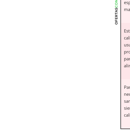
esp
ma
OFERTAS
Es
cal
us
pr
pa
al
Par
ne
sar
si
cal