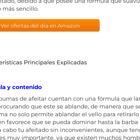
eitado, debido a que posee una fórmula que suaviz
más sencillo.
Ver ofertas del día en Amazon
eristícas Principales Explicadas
la y contenido
pumas de afeitar cuentan con una fórmula que la
 procurando que este se ablande, de manera que se
a no solo permite ablandar el vello para retirarlo
n favorece que se pueda dominar hasta la barba 
 a cabo tu afeitado sin inconvenientes, aunque te
es muy importante, ya que existen muchos hombre