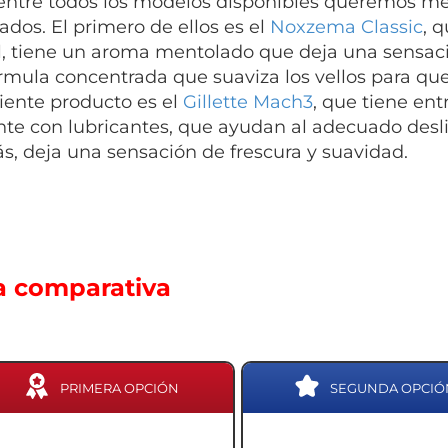
 entre todos los modelos disponibles queremos m
ados. El primero de ellos es el
Noxzema Classic
, 
, tiene un aroma mentolado que deja una sensació
rmula concentrada que suaviza los vellos para que
uiente producto es el
Gillette Mach3
, que tiene en
te con lubricantes, que ayudan al adecuado desli
, deja una sensación de frescura y suavidad.
a comparativa
PRIMERA OPCIÓN
SEGUNDA OPCIÓ