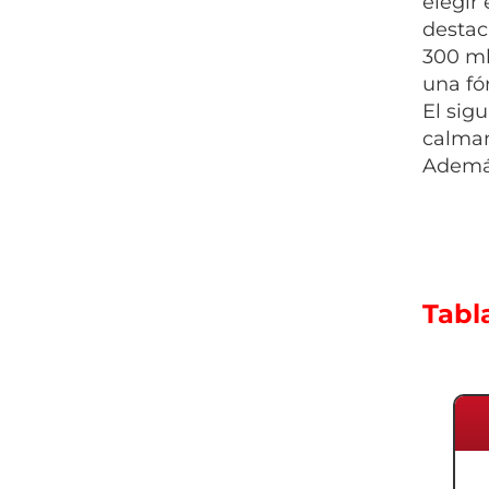
elegir
destac
300 ml
una fó
El sig
calman
Además
Tabl