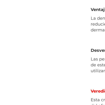
Ventaj
La den
reduci
dermat
Desven
Las pe
de est
utilizar
Veredi
Esta c