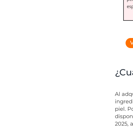
esp
V
¿Cu
Al adq
ingred
piel. 
dispon
2025, 