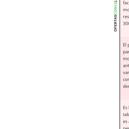
CONCLUSIÓN
fac
mo
re
OFERTAS
300
El 
par
mo
ant
va
co
de
Es 
ta
es
pe