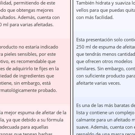
ilidad, permitiendo de este
También hidrata y suaviza l
do que obtengas mejores
vellos para que puedas quit
sultados. Además, cuenta con
con más facilidad.
 ml para varias afeitadas.
Esta presentación solo cont
producto no estaría indicado
250 ml de espuma de afeitar
a pieles sensibles, por este
que tendrás menos cantidad
tivo, es recomendable que
que ofrecen otros modelos
es de adquirirlo te fijes en la
similares. Sin embargo, con
riedad de ingredientes que
con suficiente producto par
ntiene, sin embargo, está
afeitarte varias veces.
rmatológicamente probado.
Es una de las más baratas de
la mejor espuma de afeitar de la
lista y contiene un complejo
bla, ya que debido a su fórmula
calmante para un afeitado 
 adecuada para aquellas
suave. Además, cuenta con 
rsonas que tengan barbas
respaldo de una marca reco