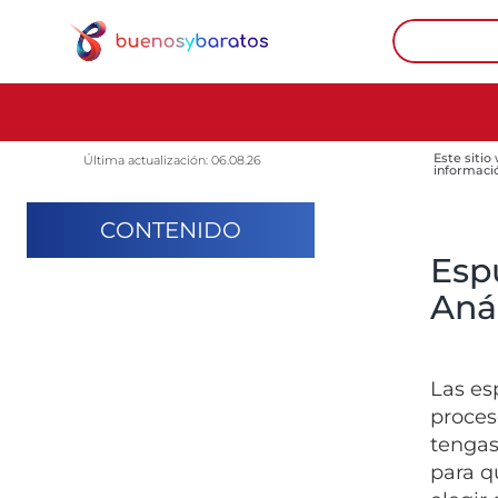
Este sitio
Última actualización: 06.08.26
informaci
CONTENIDO
Esp
Anál
Las es
proces
tengas
para q