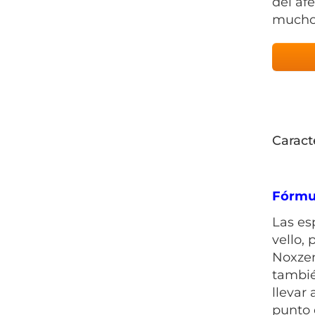
del af
mucho 
Caract
Fórmu
Las es
vello,
Noxzem
tambié
llevar
punto 