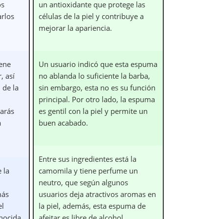
os
un antioxidante que protege las
arlos
células de la piel y contribuye a
mejorar la apariencia.
iene
Un usuario indicó que esta espuma
, así
no ablanda lo suficiente la barba,
 de la
sin embargo, esta no es su función
principal. Por otro lado, la espuma
tarás
es gentil con la piel y permite un
a
buen acabado.
Entre sus ingredientes está la
 la
camomila y tiene perfume un
neutro, que según algunos
más
usuarios deja atractivos aromas en
el
la piel, además, esta espuma de
nocida.
afeitar es libre de alcohol.