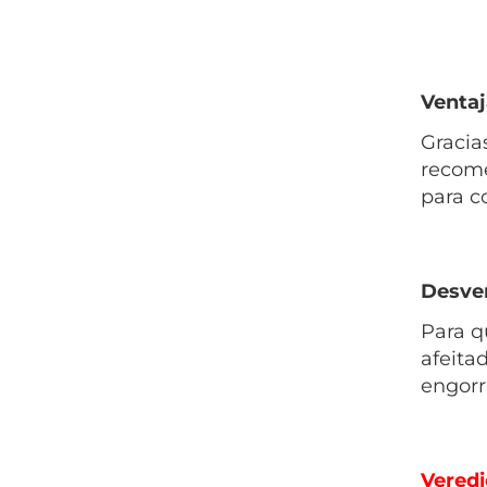
Ventaj
Gracia
recome
para c
Desven
Para q
afeita
engorr
Veredi