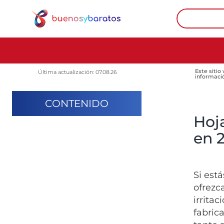
Este sitio
Última actualización: 07.08.26
informaci
CONTENIDO
Hoja
en 
Si est
ofrezc
irrita
fabric