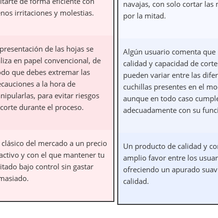
itarte de forma eficiente con
navajas, con solo cortar la
os irritaciones y molestias.
por la mitad.
presentación de las hojas se
Algún usuario comenta que 
liza en papel convencional, de
calidad y capacidad de corte
do que debes extremar las
pueden variar entre las dife
ecauciones a la hora de
cuchillas presentes en el mo
ipularlas, para evitar riesgos
aunque en todo caso cumpl
corte durante el proceso.
adecuadamente con su func
 clásico del mercado a un precio
Un producto de calidad y c
ractivo y con el que mantener tu
amplio favor entre los usuar
itado bajo control sin gastar
ofreciendo un apurado suav
masiado.
calidad.