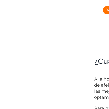
V
¿Cuá
A la h
de afe
las me
optamo
Para h