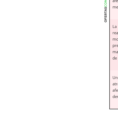
afe
men
OFERTAS
La 
rea
mo
pr
man
de 
Un
at
afe
de