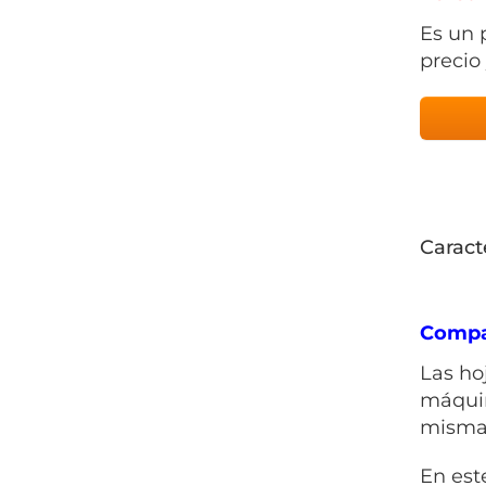
Es un 
precio 
Caract
Compat
Las ho
máquin
misma 
En est