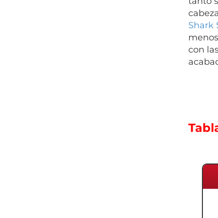
tanto 
cabeza
Shark 
menos 
con la
acabad
Tabl