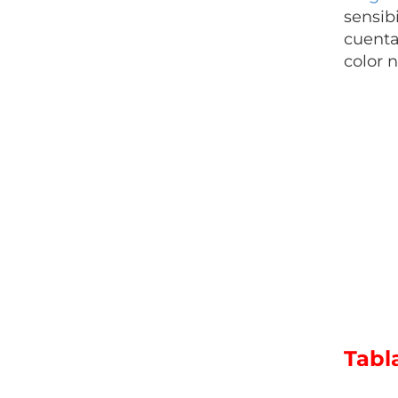
sensib
cuenta
color 
Tabl