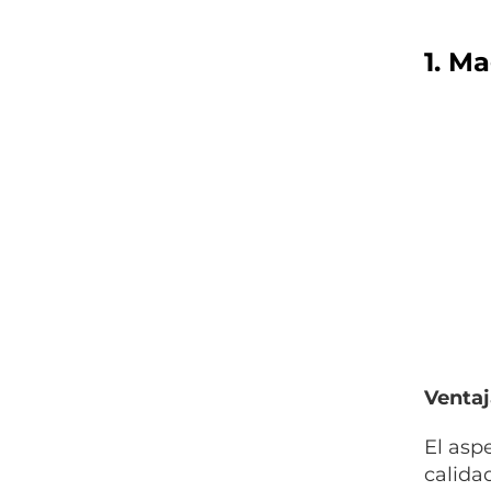
1. M
Ventaj
El asp
calida