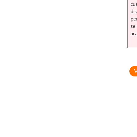
cu
dis
pe
se
ac
V