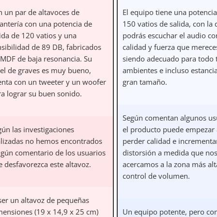
n un par de altavoces de
El equipo tiene una potenci
tantería con una potencia de
150 vatios de salida, con la
ida de 120 vatios y una
podrás escuchar el audio co
nsibilidad de 89 DB, fabricados
calidad y fuerza que merece
 MDF de baja resonancia. Su
siendo adecuado para todo 
vel de graves es muy bueno,
ambientes e incluso estanci
enta con un tweeter y un woofer
gran tamaño.
ra lograr su buen sonido.
Según comentan algunos usu
gún las investigaciones
el producto puede empezar 
alizadas no hemos encontrados
perder calidad e incrementar
ngún comentario de los usuarios
distorsión a medida que no
e desfavorezca este altavoz.
acercamos a la zona más alt
control de volumen.
 ser un altavoz de pequeñas
mensiones (19 x 14,9 x 25 cm)
Un equipo potente, pero c