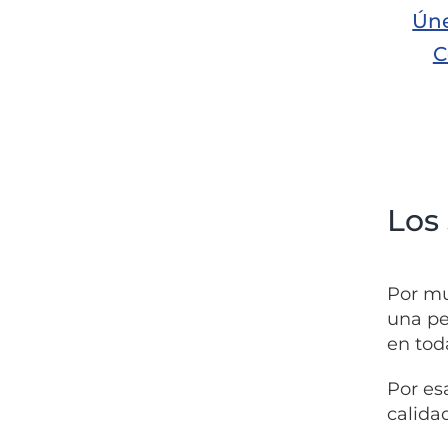
Úne
C
Los
Por mu
una pe
en tod
Por es
calida