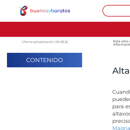
Este sitio
Última actualización: 06.08.26
informaci
CONTENIDO
Alta
Cuando
pueden
para e
altavo
precis
Magna