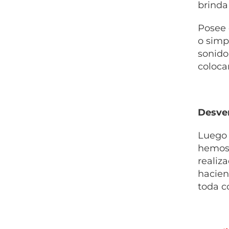
brinda
Posee 
o simp
sonido
coloca
Desven
Luego 
hemos 
realiz
hacien
toda c