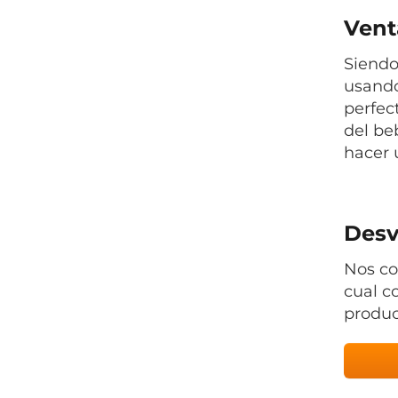
Venta
Siendo
usando
perfec
del be
hacer 
Desv
Nos co
cual c
produc