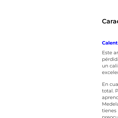
Carac
Calen
Este a
pérdid
un cal
excele
En cua
total.
aprend
Medela
tienes
preocu