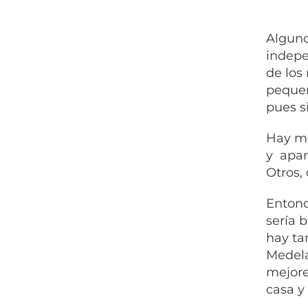
Alguno
indepe
de los
pequeñ
pues s
Hay mo
y apar
Otros,
Entonc
sería 
hay ta
Medela
mejore
casa y