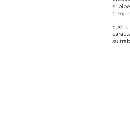
el bib
temper
Suena 
caract
su trab