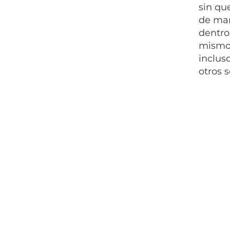
sin qu
de mar
dentro 
mismo 
inclus
otros 