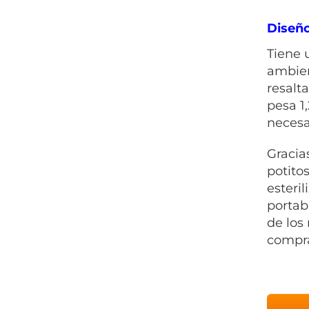
Diseño
Tiene 
ambien
resalt
pesa 1
necesa
Gracia
potitos
esteri
portab
de los
compra