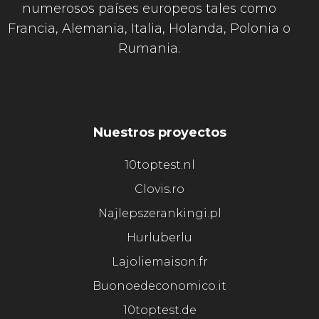
numerosos países europeos tales como
Francia, Alemania, Italia, Holanda, Polonia o
Rumania.
Nuestros proyectos
10toptest.nl
Clovis.ro
Najlepszerankingi.pl
Hurluberlu
Lajoliemaison.fr
Buonoedeconomico.it
10toptest.de