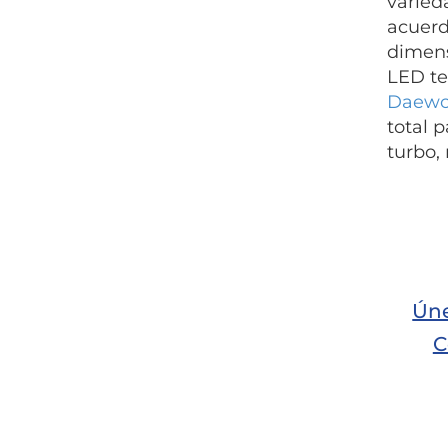
varied
acuerd
dimens
LED te
Daewo
total 
turbo, 
Úne
C