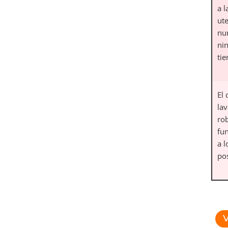
a l
ute
nu
ni
tie
El 
lav
ro
fu
a l
po
V