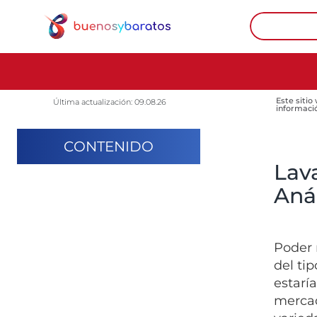
Este sitio
Última actualización: 09.08.26
informaci
CONTENIDO
Lav
Anál
Poder 
del ti
estarí
mercad