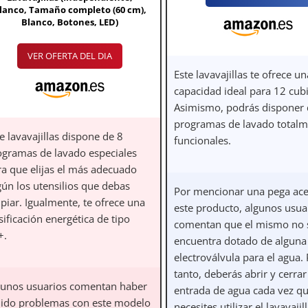
lanco, Tamaño completo (60 cm),
Blanco, Botones, LED)
VER OFERTA DEL DIA
Este lavavajillas te ofrece un
capacidad ideal para 12 cubi
Asimismo, podrás disponer 
programas de lavado totalm
e lavavajillas dispone de 8
funcionales.
ogramas de lavado especiales
ra que elijas el más adecuado
gún los utensilios que debas
Por mencionar una pega ace
piar. Igualmente, te ofrece una
este producto, algunos usua
sificación energética de tipo
comentan que el mismo no 
+.
encuentra dotado de alguna
electroválvula para el agua.
tanto, deberás abrir y cerrar
gunos usuarios comentan haber
entrada de agua cada vez q
nido problemas con este modelo
necesites utilizar el lavavajill