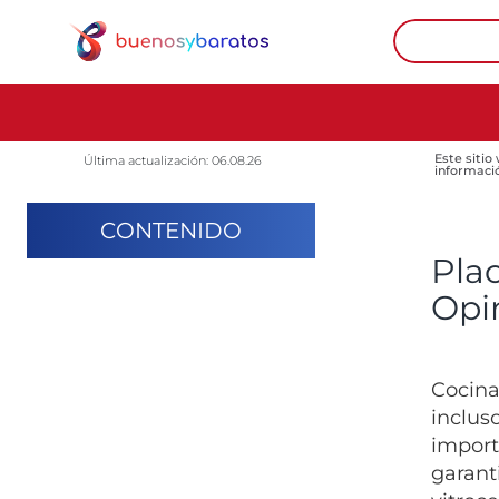
Este sitio
Última actualización: 06.08.26
informaci
CONTENIDO
Pla
Opi
Cocina
inclus
import
garant