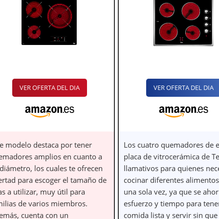
VER OFERTA DEL DIA
VER OFERTA DEL DIA
te modelo destaca por tener
Los cuatro quemadores de e
emadores amplios en cuanto a
placa de vitrocerámica de T
diámetro, los cuales te ofrecen
llamativos para quienes nec
bertad para escoger el tamaño de
cocinar diferentes alimento
as a utilizar, muy útil para
una sola vez, ya que se ahor
milias de varios miembros.
esfuerzo y tiempo para tener
emás, cuenta con un
comida lista y servir sin qu