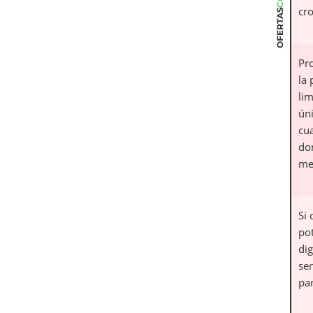
cr
OFERTAS
Pr
la 
lim
ún
cu
do
me
Si 
po
dig
se
par