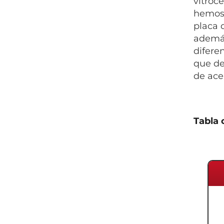
vitroc
hemos 
placa 
además
difere
que de
de ace
Tabla 