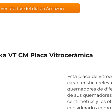
Ver ofertas del día en Amazon
eka VT CM Placa Vitrocerámica
Esta placa de vitro
característica relev
quemadores de dife
de sus quemadores 
centímetros y los o
considerados como p