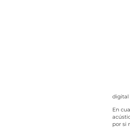
digita
En cua
acústi
por si