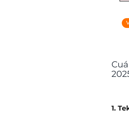
V
Cuál
202
1. T