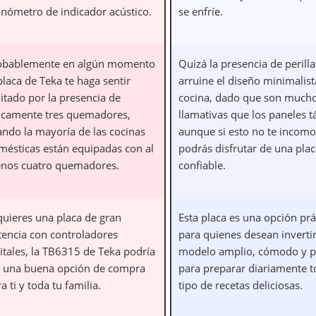
onómetro de indicador acústico.
se enfríe.
obablemente en algún momento
Quizá la presencia de perilla
placa de Teka te haga sentir
arruine el diseño minimalist
itado por la presencia de
cocina, dado que son much
icamente tres quemadores,
llamativas que los paneles tá
ando la mayoría de las cocinas
aunque si esto no te incomo
mésticas están equipadas con al
podrás disfrutar de una pla
nos cuatro quemadores.
confiable.
quieres una placa de gran
Esta placa es una opción prá
tencia con controladores
para quienes desean inverti
itales, la TB6315 de Teka podría
modelo amplio, cómodo y p
r una buena opción de compra
para preparar diariamente 
a ti y toda tu familia.
tipo de recetas deliciosas.