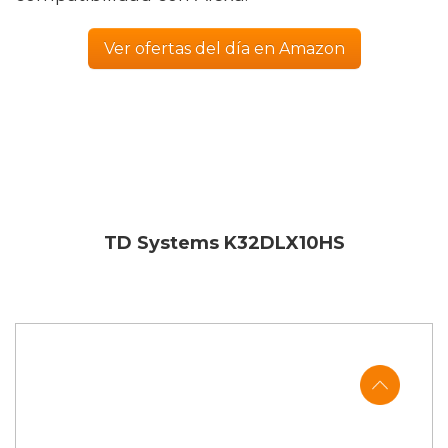
Ver ofertas del día en Amazon
TD Systems K32DLX10HS