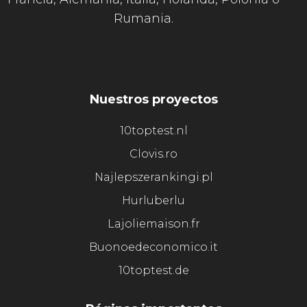
Rumania.
Nuestros proyectos
10toptest.nl
Clovis.ro
Najlepszerankingi.pl
Hurluberlu
Lajoliemaison.fr
Buonoedeconomico.it
10toptest.de