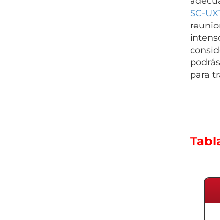
adecua
SC-UX
reunio
intens
consid
podrás
para tr
Tabl