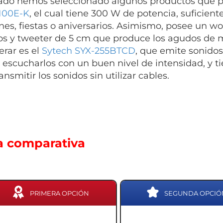
do hemos seleccionado algunos productos que po
100E-K
, el cual tiene 300 W de potencia, suficien
nes, fiestas o aniversarios. Asimismo, posee un wo
os y tweeter de 5 cm que produce los agudos de 
erar es el
Sytech SYX-255BTCD
, que emite sonido
 escucharlos con un buen nivel de intensidad, y 
ansmitir los sonidos sin utilizar cables.
a comparativa
PRIMERA OPCIÓN
SEGUNDA OPCIÓ