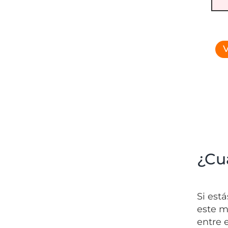
V
¿Cuá
Si est
este m
entre e