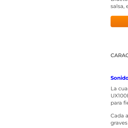
salsa, 
CARAC
Sonid
La cua
UX100E
para fi
Cada a
graves