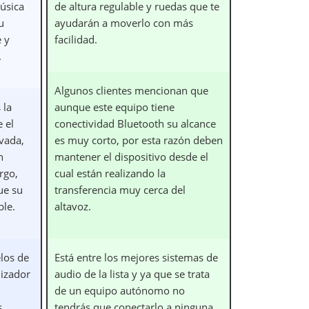
música
de altura regulable y ruedas que te
u
ayudarán a moverlo con más
e y
facilidad.
.
Algunos clientes mencionan que
 la
aunque este equipo tiene
 el
conectividad Bluetooth su alcance
vada,
es muy corto, por esta razón deben
n
mantener el dispositivo desde el
rgo,
cual están realizando la
ue su
transferencia muy cerca del
ble.
altavoz.
los de
Está entre los mejores sistemas de
nizador
audio de la lista y ya que se trata
de un equipo autónomo no
s
tendrás que conectarlo a ninguna