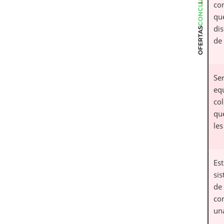
CONCLUSIÓN
co
qu
di
OFERTAS
de 
Se
eq
co
que
les
Es
si
de
con
un