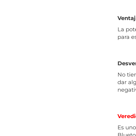
Ventaj
La pot
para e
Desven
No tie
dar al
negati
Veredi
Es uno
Blueto