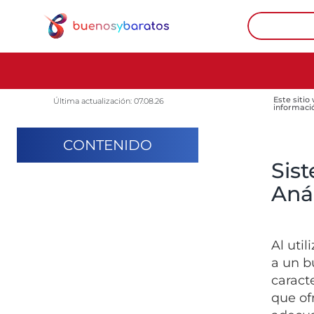
Este sitio
Última actualización: 07.08.26
informaci
CONTENIDO
Sis
Anál
Al uti
a un b
caracte
que of