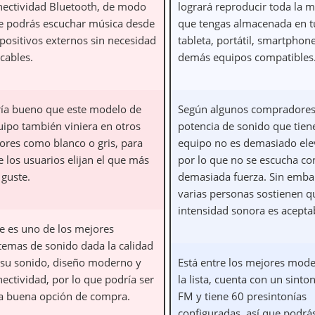
nectividad Bluetooth, de modo
logrará reproducir toda la 
e podrás escuchar música desde
que tengas almacenada en t
spositivos externos sin necesidad
tableta, portátil, smartphon
cables.
demás equipos compatibles
ría bueno que este modelo de
Según algunos compradores
uipo también viniera en otros
potencia de sonido que tiene
lores como blanco o gris, para
equipo no es demasiado ele
 los usuarios elijan el que más
por lo que no se escucha co
 guste.
demasiada fuerza. Sin emba
varias personas sostienen q
intensidad sonora es acepta
te es uno de los mejores
stemas de sonido dada la calidad
 su sonido, diseño moderno y
Está entre los mejores mode
ectividad, por lo que podría ser
la lista, cuenta con un sinto
a buena opción de compra.
FM y tiene 60 presintonías
configuradas, así que podrá