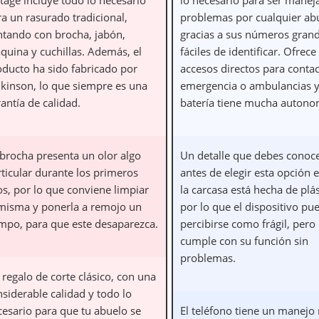
a un rasurado tradicional,
problemas por cualquier ab
ntando con brocha, jabón,
gracias a sus números gran
quina y cuchillas. Además, el
fáciles de identificar. Ofrece
oducto ha sido fabricado por
accesos directos para conta
lkinson, lo que siempre es una
emergencia o ambulancias y
antía de calidad.
batería tiene mucha autono
 brocha presenta un olor algo
Un detalle que debes conoc
rticular durante los primeros
antes de elegir esta opción 
os, por lo que conviene limpiar
la carcasa está hecha de plás
 misma y ponerla a remojo un
por lo que el dispositivo pu
empo, para que este desaparezca.
percibirse como frágil, pero
cumple con su función sin
problemas.
regalo de corte clásico, con una
siderable calidad y todo lo
cesario para que tu abuelo se
El teléfono tiene un manej