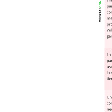
par
OFERTAS
co
má
pr
Wi
gar
La
pa
us
la
ti
Un 
con
ne