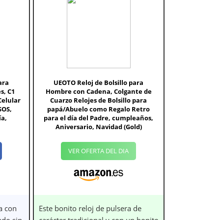
ara
UEOTO Reloj de Bolsillo para
s, C1
Hombre con Cadena, Colgante de
Celular
Cuarzo Relojes de Bolsillo para
SOS,
papá/Abuelo como Regalo Retro
a,
para el día del Padre, cumpleaños,
Aniversario, Navidad (Gold)
VER OFERTA DEL DIA
a con
Este bonito reloj de pulsera de
ado sin
carácter tradicional y con un bonito