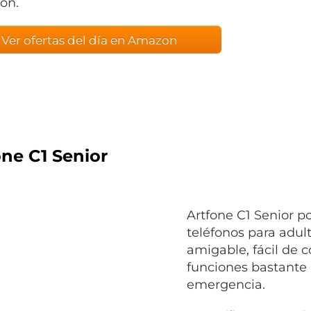
bón.
Ver ofertas del día en Amazon
one C1 Senior
Artfone C1 Senior po
teléfonos para adul
amigable, fácil de
funciones bastante 
emergencia.