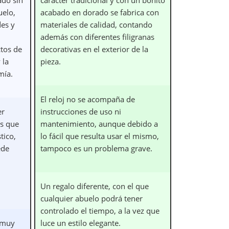
uelo,
acabado en dorado se fabrica con
des y
materiales de calidad, contando
además con diferentes filigranas
ctos de
decorativas en el exterior de la
 la
pieza.
mía.
El reloj no se acompaña de
er
instrucciones de uso ni
es que
mantenimiento, aunque debido a
tico,
lo fácil que resulta usar el mismo,
ede
tampoco es un problema grave.
Un regalo diferente, con el que
cualquier abuelo podrá tener
controlado el tiempo, a la vez que
o muy
luce un estilo elegante.