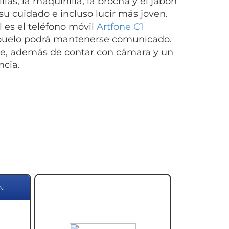
llas, la maquinilla, la brocha y el jabón
su cuidado e incluso lucir más joven.
l es el teléfono móvil
Artfone C1
l abuelo podrá mantenerse comunicado.
nde, además de contar con cámara y un
cia.
N