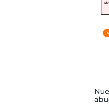
af
V
Nue
abu