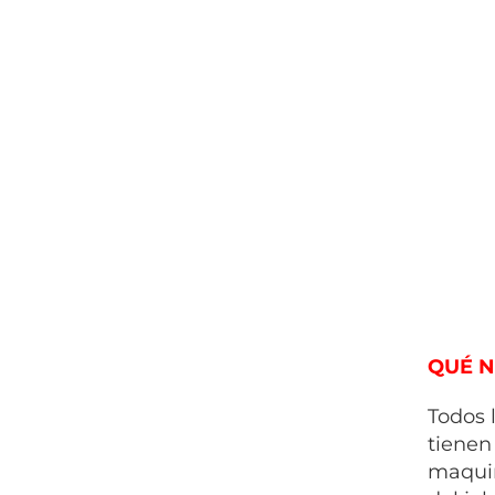
QUÉ N
Todos 
tienen
maquin