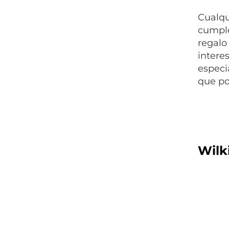
Cualqu
cumple
regalo
intere
especi
que po
Wilk