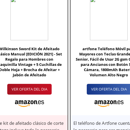
Wilkinson Sword Kit de Afeitado
artfone Teléfono Móvil p
lásico Manual [EDICIÓN 2021] - Set
Mayores con Teclas Grande
Regalo para Hombres con
Senior, Fácil de Usar 2G gsm 
aquinilla Vintage + 5 Cuchillas de
para Ancianos con Botón 
Doble Hoja + Brocha de Afeitar +
Cámara, 1800mAh Baterí
Jabón de Afeitado
Volumen Alto Negro
VER OFERTA DEL DIA
VER OFERTA DEL DIA
e kit de afeitado clásico de corte
El teléfono de Artfone cuent
tage incluye todo lo necesario
lo necesario para ser manej