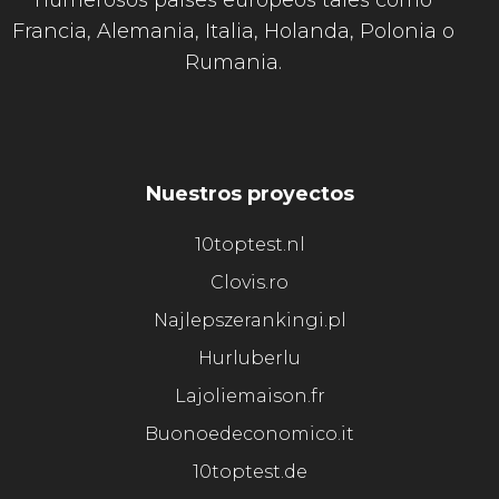
numerosos países europeos tales como
Francia, Alemania, Italia, Holanda, Polonia o
Rumania.
Nuestros proyectos
10toptest.nl
Clovis.ro
Najlepszerankingi.pl
Hurluberlu
Lajoliemaison.fr
Buonoedeconomico.it
10toptest.de