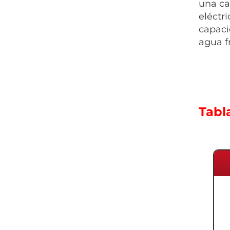
una ca
eléctr
capaci
agua f
Tabl