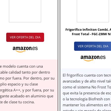
Frigorífico Infiniton Combi,
Frost Total - FGC-230W N
VER OFERTA DEL DIA
VER OFERTA DEL DIA
te modelo cuenta con una
table calidad tanto por dentro
El frigorífico cuenta con tec
mo por fuera. Por dentro, por su
avanzadas y de alto nivel tal
plio espacio y su clase
como el sistema No Frost To
rgética A++, y por fuera, por su
que evita la presencia de es
egante acabado en aluminio que
o la tecnología Biofresh con
te de clase tu cocina.
mantener los alimentos en 
estado y sin mezcla de olore