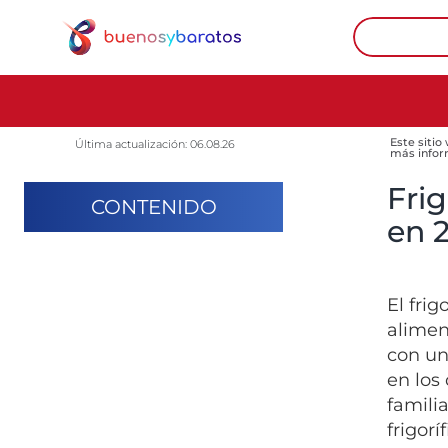
Este sitio
Última actualización: 06.08.26
más infor
Frig
CONTENIDO
en 
El fri
alimen
con un
en los
famili
frigor