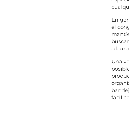
cualqu
En gen
el con
mantie
buscar
o lo q
Una ve
posibl
produc
organi
bandej
fácil c