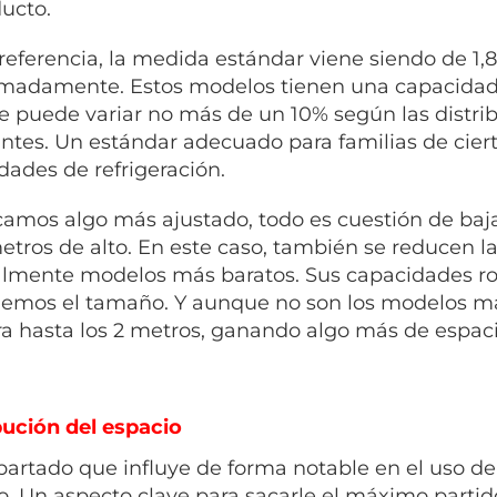
ducto.
eferencia, la medida estándar viene siendo de 1,
madamente. Estos modelos tienen una capacidad 
 puede variar no más de un 10% según las distrib
antes. Un estándar adecuado para familias de cier
dades de refrigeración.
camos algo más ajustado, todo es cuestión de bajar
etros de alto. En este caso, también se reducen la
lmente modelos más baratos. Sus capacidades ron
emos el tamaño. Y aunque no son los modelos m
ura hasta los 2 metros, ganando algo más de espacio
bución del espacio
partado que influye de forma notable en el uso del
o. Un aspecto clave para sacarle el máximo partid