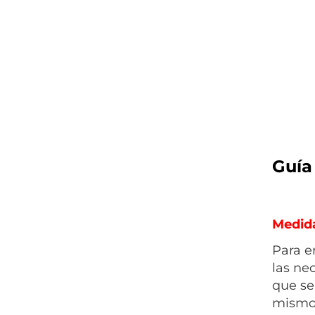
Guía
Medida
Para e
las ne
que se
mismo.