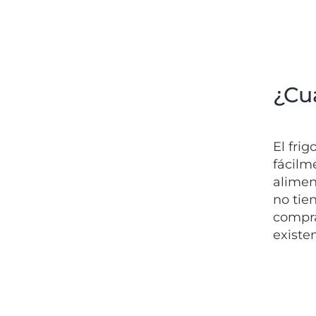
¿Cuá
El fri
fácilm
alimen
no tie
compra
existe