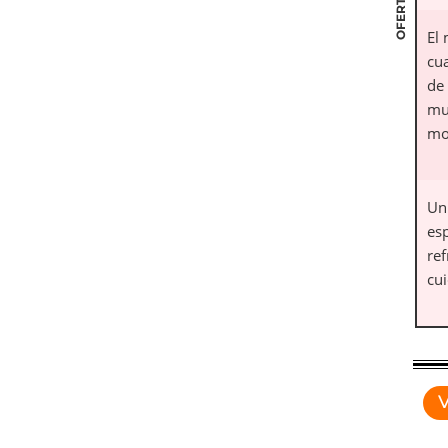
OFERTAS
El 
cu
de
mu
mo
Un 
es
ref
cui
V