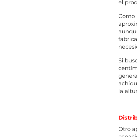
el pro
Como r
aproxi
aunque
fabric
necesi
Si bus
centím
genera
achiqu
la alt
Distri
Otro a
espaci