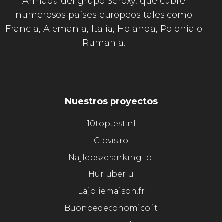
Armada del grupo Seroxy, que cubre
numerosos países europeos tales como
Francia, Alemania, Italia, Holanda, Polonia o
Rumania.
Nuestros proyectos
10toptest.nl
Clovis.ro
Najlepszerankingi.pl
Hurluberlu
Lajoliemaison.fr
Buonoedeconomico.it